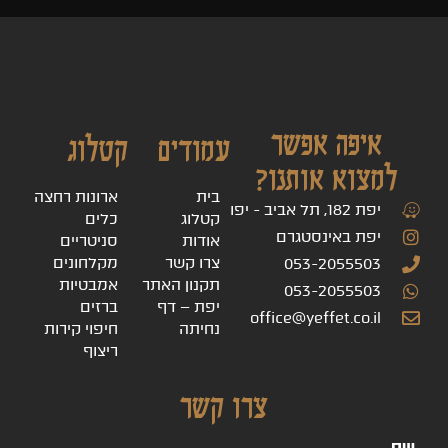
איפה אפשר
עמודים
קטלוג
למצוא אותנו?
בית
ארונות רחצה
יפת 182, תל אביב - יפו
קטלוג
כלים
יפת באינסטגרם
אודות
סניטריים
צרו קשר
מקלחונים
053-2055503
תקנון האתר
אמבטיות
053-2055503
יפת – דף
ברזים
office@yeffet.co.il
נחיתה
חיפוי קירות
ריצוף
צרו קשר
שם