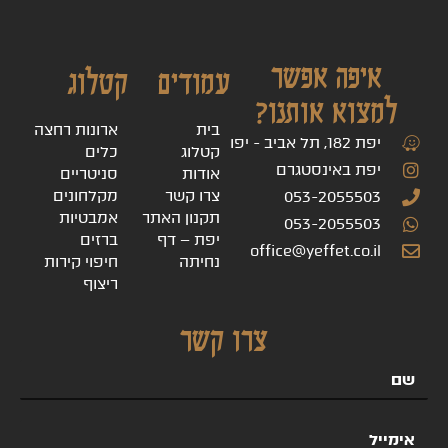
איפה אפשר
עמודים
קטלוג
למצוא אותנו?
בית
ארונות רחצה
יפת 182, תל אביב - יפו
קטלוג
כלים
יפת באינסטגרם
אודות
סניטריים
צרו קשר
מקלחונים
053-2055503
תקנון האתר
אמבטיות
053-2055503
יפת – דף
ברזים
office@yeffet.co.il
נחיתה
חיפוי קירות
ריצוף
צרו קשר
שם
אימייל